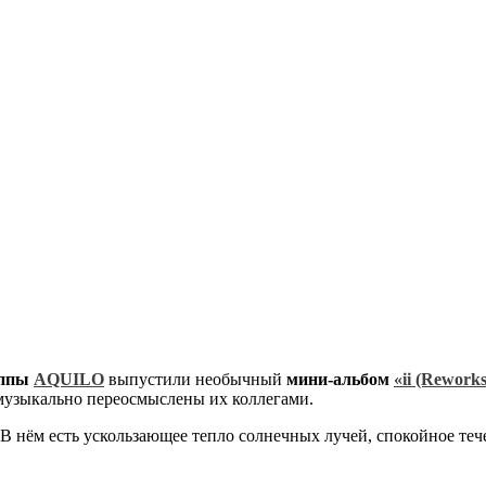
уппы
AQUILO
выпустили необычный
мини-альбом
«ii (Reworks
 музыкально переосмыслены их коллегами.
 В нём есть ускользающее тепло солнечных лучей, спокойное теч