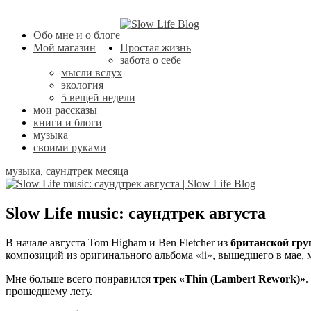
Обо мне и о блоге
Мой магазин
Простая жизнь
забота о себе
мысли вслух
экология
5 вещей недели
мои рассказы
книги и блоги
музыка
своими руками
музыка
,
саундтрек месяца
Slow Life music: саундтрек августа
В начале августа Tom Higham и Ben Fletcher из
британской гр
композиций из оригинального альбома
«ii»
, вышедшего в мае,
Мне больше всего понравился
трек «Thin (Lambert Rework)»
.
прошедшему лету.