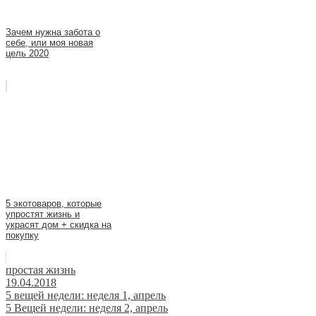
Зачем нужна забота о
себе, или моя новая
цель 2020
5 экотоваров, которые
упростят жизнь и
украсят дом + скидка на
покупку
простая жизнь
19.04.2018
Навигация
5 вещей недели: неделя 1, апрель
5 Вещей недели: неделя 2, апрель