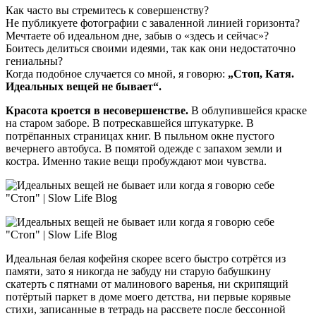
Как часто вы стремитесь к совершенству?
Не публикуете фотографии с заваленной линией горизонта?
Мечтаете об идеальном дне, забыв о «здесь и сейчас»?
Боитесь делиться своими идеями, так как они недостаточно
гениальны?
Когда подобное случается со мной, я говорю:
„Стоп, Катя.
Идеальных вещей не бывает“.
Красота кроется в несовершенстве.
В облупившейся краске
на старом заборе. В потрескавшейся штукатурке. В
потрёпанных страницах книг. В пыльном окне пустого
вечернего автобуса. В помятой одежде с запахом земли и
костра. Именно такие вещи пробуждают мои чувства.
Идеальная белая кофейня скорее всего быстро сотрётся из
памяти, зато я никогда не забуду ни старую бабушкину
скатерть с пятнами от малинового варенья, ни скрипящий
потёртый паркет в доме моего детства, ни первые корявые
стихи, записанные в тетрадь на рассвете после бессонной