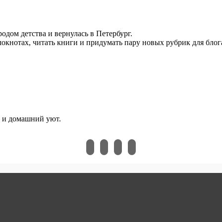
родом детства и вернулась в Петербург.
локнотах, читать книги и придумать пару новых рубрик для блог
и и домашний уют.
instagram
vkontakte
pinterest
bloglovin