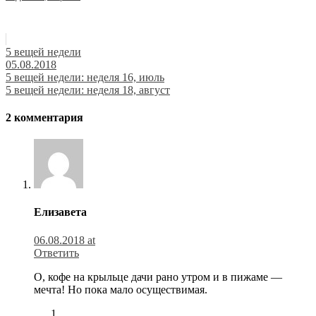
5 вещей недели
05.08.2018
Навигация
5 вещей недели: неделя 16, июль
5 вещей недели: неделя 18, август
по
записям
2 комментария
Елизавета
06.08.2018 at
Ответить
О, кофе на крыльце дачи рано утром и в пижаме —
мечта! Но пока мало осуществимая.