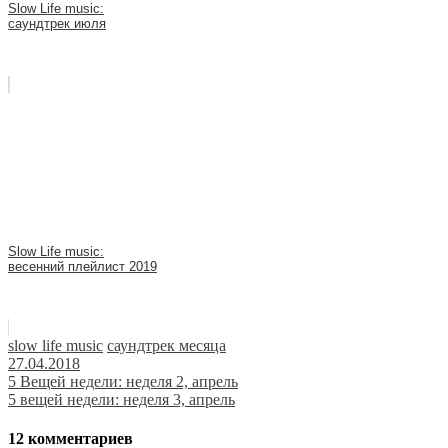
Slow Life music:
саундтрек июля
Slow Life music:
весенний плейлист 2019
slow life music
саундтрек месяца
27.04.2018
Навигация
5 Вещей недели: неделя 2, апрель
5 вещей недели: неделя 3, апрель
по
записям
12 комментариев