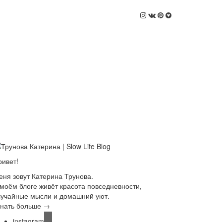
ривет!
еня зовут Катерина Трунова.
 моём блоге живёт красота повседневности,
лучайные мысли и домашний уют.
знать больше →
instagram