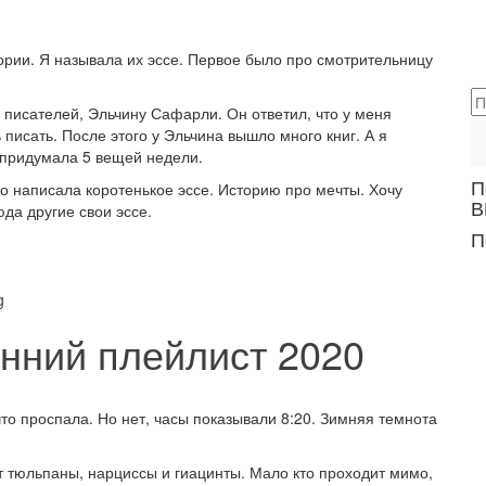
ории. Я называла их эссе. Первое было про смотрительницу
 писателей, Эльчину Сафарли. Он ответил, что у меня
писать. После этого у Эльчина вышло много книг. А я
 и придумала 5 вещей недели.
П
о написала коротенькое эссе. Историю про мечты. Хочу
В
юда другие свои эссе.
П
сенний плейлист 2020
что проспала. Но нет, часы показывали 8:20. Зимняя темнота
т тюльпаны, нарциссы и гиацинты. Мало кто проходит мимо,