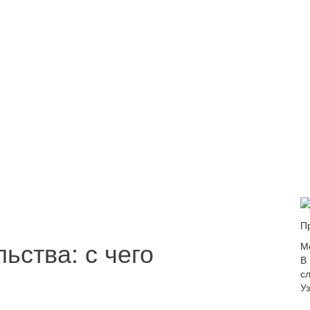
П
ьства: с чего
М
В
с
У