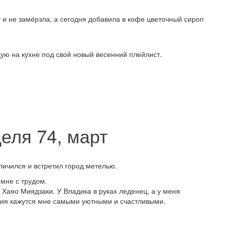
 и не замёрзла, а сегодня добавила в кофе цветочный сироп
ю на кухне под свой новый весенний плейлист.
еля 74, март
личился и встретил город метелью.
 мне с трудом.
Хаяо Миядзаки. У Владика в руках леденец, а у меня
ния кажутся мне самыми уютными и счастливыми.