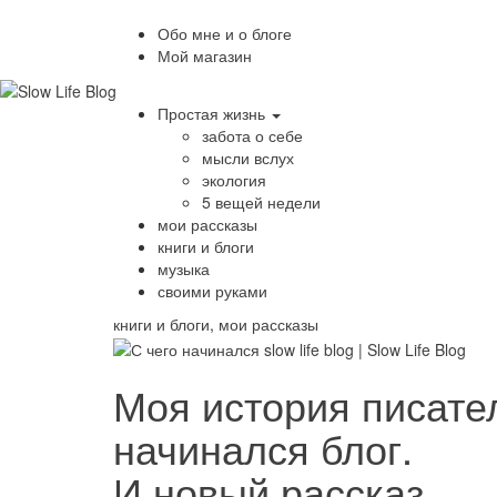
Обо мне и о блоге
Мой магазин
Простая жизнь
забота о себе
мысли вслух
экология
5 вещей недели
мои рассказы
книги и блоги
музыка
своими руками
книги и блоги
,
мои рассказы
Моя история писател
начинался блог.
И новый рассказ